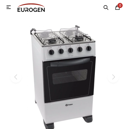
0

MI CUENTA
Menú
Nosotros
Contacto
Sucursales
Electrodomésticos
Tecnología
Climatización
Motos
Bicicletas