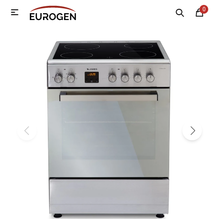
0

MI CUENTA
Menú
Nosotros
Contacto
Sucursales
Electrodomésticos
Tecnología
Climatización
Motos
Bicicletas