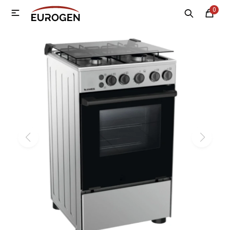
0

MI CUENTA
Menú
Nosotros
Contacto
Sucursales
Electrodomésticos
Tecnología
Climatización
Motos
Bicicletas