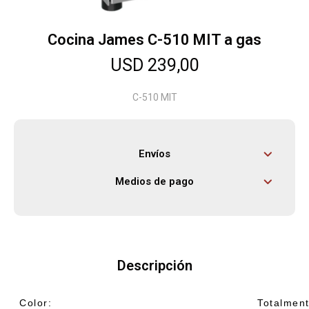
Cocina James C-510 MIT a gas
Herramientas
USD
239,00
Bebés
C-510 MIT
Otros
Envíos
Medios de pago
Contacto
Locales
Descripción
Color:
Totalment