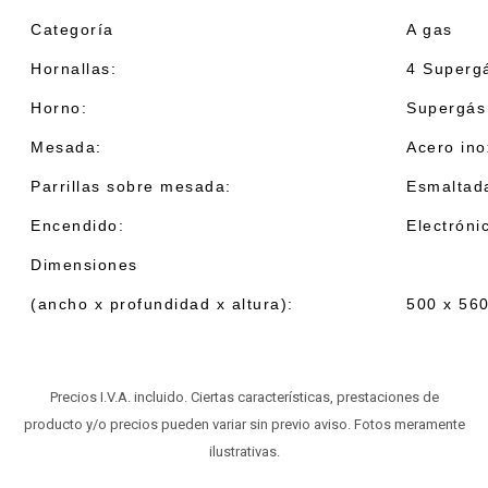
Categoría
A gas
Hornallas:
4 Superg
Horno:
Supergás
Mesada:
Acero ino
Parrillas sobre mesada:
Esmaltad
Encendido:
Electrónic
Dimensiones
(ancho x profundidad x altura):
500 x 56
Precios I.V.A. incluido. Ciertas características, prestaciones de
producto y/o precios pueden variar sin previo aviso. Fotos meramente
ilustrativas.