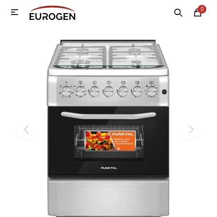
0

MI CUENTA
Menú
Nosotros
Contacto
Sucursales
Electrodomésticos
Tecnología
Climatización
Motos
Bicicletas