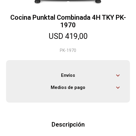
Cocina Punktal Combinada 4H TKY PK-
Herramientas
1970
USD
419,00
Bebés
PK-1970
Otros
Envíos
Contacto
Medios de pago
Locales
Descripción