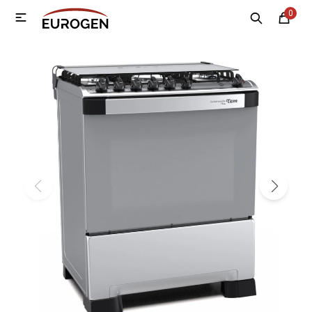
0

MI CUENTA
Menú
Nosotros
Contacto
Sucursales
Electrodomésticos
Tecnología
Climatización
Motos
Bicicletas