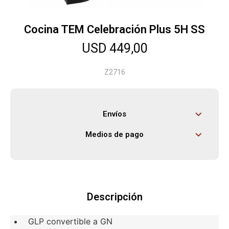
Cocina TEM Celebración Plus 5H SS
Herramientas
USD
449,00
Bebés
Z2716
Otros
Envíos
Medios de pago
Contacto
Locales
Descripción
GLP convertible a GN