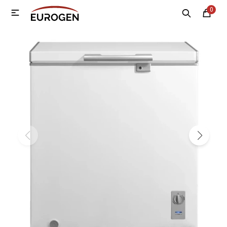
0

MI CUENTA
Menú
Nosotros
Contacto
Sucursales
Electrodomésticos
Tecnología
Climatización
Motos
Bicicletas