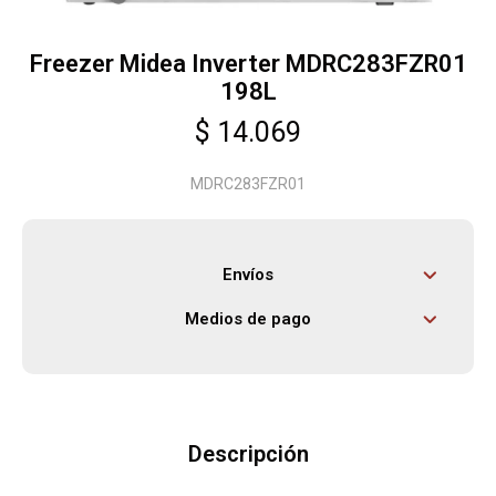
Freezer Midea Inverter MDRC283FZR01
Herramientas
198L
$
14.069
Bebés
MDRC283FZR01
Otros
Envíos
Contacto
Medios de pago
Locales
Descripción