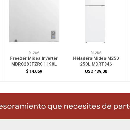
MIDEA
MIDEA
Freezer Midea Inverter
Heladera Midea M250
MDRC283FZR01 198L
250L MDRT346
$
14.069
USD
439,00