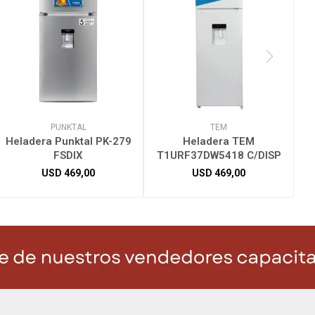
PUNKTAL
TEM
Heladera Punktal PK-279
Heladera TEM
FSDIX
T1URF37DW5418 C/DISP
USD
469,00
USD
469,00