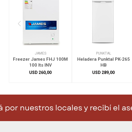
JAMES
PUNKTAL
Freezer James FHJ 100M
Heladera Punktal PK-265
100 lts INV
HB
USD
260,00
USD
289,00