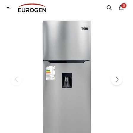
0

MI CUENTA
Menú
Nosotros
Contacto
Sucursales
Electrodomésticos
Tecnología
Climatización
Motos
Bicicletas