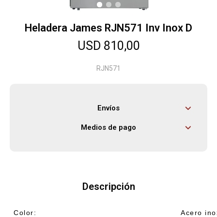
Heladera James RJN571 Inv Inox D
Herramientas
USD
810,00
Bebés
RJN571
Otros
Envíos
Medios de pago
Contacto
Locales
Descripción
Color:
Acero ino