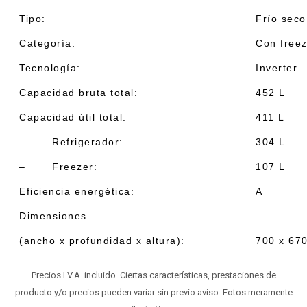
Tipo:
Frío seco
Categoría:
Con freez
Tecnología:
Inverter
Capacidad bruta total:
452 L
Capacidad útil total:
411 L
– Refrigerador:
304 L
– Freezer:
107 L
Eficiencia energética:
A
Dimensiones
(ancho x profundidad x altura):
700 x 67
Precios I.V.A. incluido. Ciertas características, prestaciones de
producto y/o precios pueden variar sin previo aviso. Fotos meramente