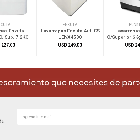
NXUTA
ENXUTA
PUNK
pas Enxuta
Lavarropas Enxuta Aut. CS
Lavarropas
. Sup. 7.2KG
LENX4500
C/Superior 6K
D
227,00
USD
249,00
USD
24
da.