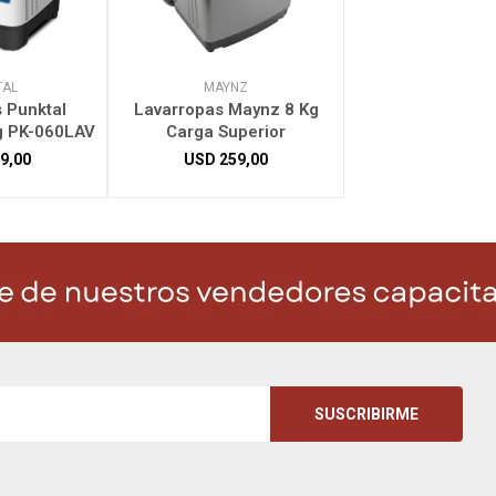
TAL
MAYNZ
 Punktal
Lavarropas Maynz 8 Kg
g PK-060LAV
Carga Superior
9,00
USD
259,00
SUSCRIBIRME