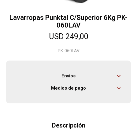
Lavarropas Punktal C/Superior 6Kg PK-
Herramientas
060LAV
USD
249,00
Bebés
PK-060LAV
Otros
Envíos
Contacto
Medios de pago
Locales
Descripción