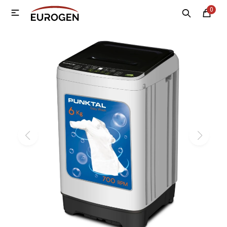
0

MI CUENTA
Menú
Nosotros
Contacto
Sucursales
Electrodomésticos
Tecnología
Climatización
Motos
Bicicletas