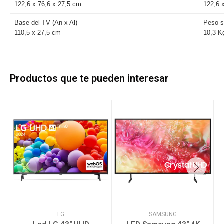
122,6 x 76,6 x 27,5 cm
122,6 
Base del TV (An x Al)
Peso s
110,5 x 27,5 cm
10,3 K
Productos que te pueden interesar
LG
SAMSUNG