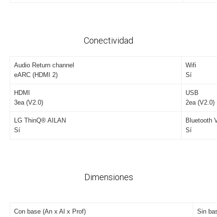
Conectividad
Audio Return channel
Wifi
eARC (HDMI 2)
Sí
HDMI
USB
3ea (V2.0)
2ea (V2.0)
LG ThinQ® AILAN
Bluetooth 
Sí
Sí
Dimensiones
Con base (An x Al x Prof)
Sin bas