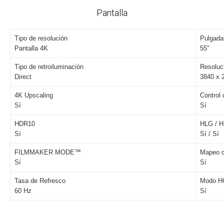
Pantalla
Tipo de resolución
Pulgada
Pantalla 4K
55"
Tipo de retroiluminación
Resoluc
Direct
3840 x 
4K Upscaling
Control d
Sí
Sí
HDR10
HLG / 
Sí
Sí / Sí
FILMMAKER MODE™
Mapeo d
Sí
Sí
Tasa de Refresco
Modo H
60 Hz
Sí