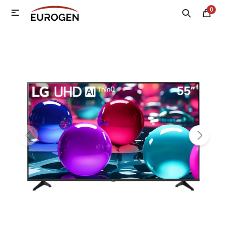
0

MI CUENTA
Menú
Nosotros
Contacto
Sucursales
Electrodomésticos
Tecnología
Climatización
Motos
Bicicletas