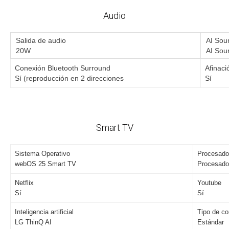
Audio
Salida de audio
AI S
20W
AI Soun
Conexión Bluetooth Surround
Afinaci
Sí (reproducción en 2 direcciones
Sí
Smart TV
Sistema Operativo
Procesado
webOS 25 Smart TV
Procesado
Netflix
Youtube
Sí
Sí
Inteligencia artificial
Tipo de co
LG ThinQ AI
Estándar