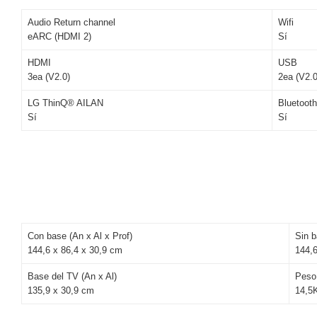
Audio Return channel
Wifi
eARC (HDMI 2)
Sí
HDMI
USB
3ea (V2.0)
2ea (V2.0
LG ThinQ® AILAN
Bluetoot
Sí
Sí
Con base (An x Al x Prof)
Sin b
144,6 x 86,4 x 30,9 cm
144,6
Base del TV (An x Al)
Peso
135,9 x 30,9 cm
14,5