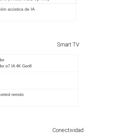
ción acústica de IA
Smart TV
dor
or α7 IA 4K Gen8
control remoto
Conectividad