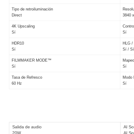
Tipo de retroiluminación
Resol
Direct
3840 
4K Upscaling
Control
Sí
Sí
HDR10
HLG /
Sí
Sí / Sí
FILMMAKER MODE™
Mapeo
Sí
Sí
Tasa de Refresco
Modo
60 Hz
Sí
Salida de audio
AI 
20W
AI So