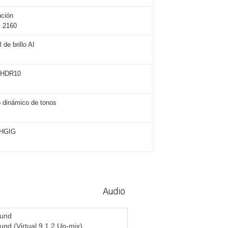
ución
x 2160
 de brillo AI
 HDR10
 dinámico de tonos
 HGIG
Audio
Sound
und (Virtual 9.1.2 Up-mix)