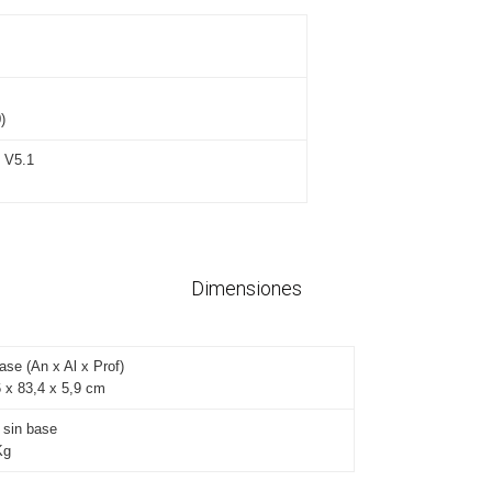
)
h V5.1
Dimensiones
ase (An x Al x Prof)
 x 83,4 x 5,9 cm
 sin base
Kg