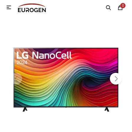
0

MI CUENTA
Menú
Nosotros
Contacto
Sucursales
Electrodomésticos
Tecnología
Climatización
Motos
Bicicletas