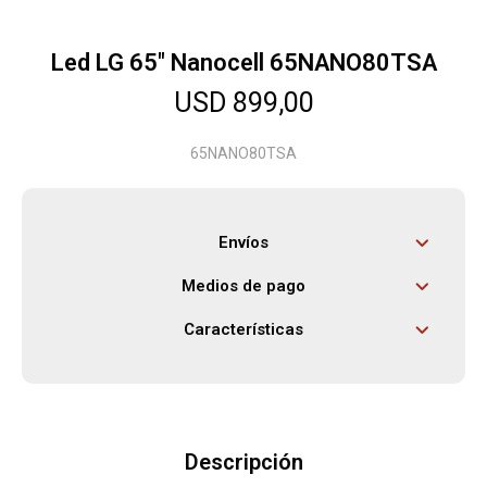
Led LG 65" Nanocell 65NANO80TSA
Herramientas
USD
899,00
Bebés
65NANO80TSA
Otros
Envíos
Medios de pago
Contacto
Características
Locales
Descripción