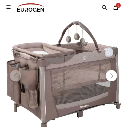
0

MI CUENTA
Menú
Nosotros
Contacto
Sucursales
Electrodomésticos
Tecnología
Climatización
Motos
Bicicletas