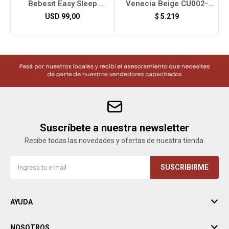
Bebesit Easy Sleep
Venecia Beige CU002-
C/Mosquitero Gris 6090
VBG
USD
99,00
$
5.219
Suscríbete a nuestra newsletter
Recibe todas las novedades y ofertas de nuestra tienda.
SUSCRIBIRME
AYUDA
NOSOTROS