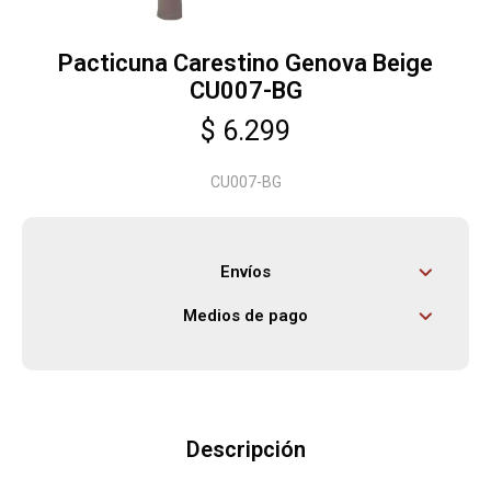
Pacticuna Carestino Genova Beige
Herramientas
CU007-BG
$
6.299
Bebés
CU007-BG
Otros
Envíos
Contacto
Medios de pago
Locales
Descripción