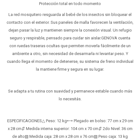
Protección total en todo momento
La red mosquitero resguarda al bebé de los insectos sin bloquear el
contacto con el exterior. Sus paneles de malla favorecen la ventilación,
dejan pasar la luz y mantienen siempre la conexión visual. Un refugio
seguro y respirable, pensado para cuidar sin aislar.GENOVA cuenta
con ruedas traseras ocultas que permiten moverla fácilmente de un
ambiente a otro, sin necesidad de desarmarla ni levantar peso. Y
cuando llega el momento de detenerse, su sistema de freno individual
la mantiene firme y segura en su lugar.
Se adapta a tu rutina con suavidad y permanece estable cuando más
lo necesitás.
ESPECIFICACIONES△ Peso: 12 kg⟷ Plegado en bolso: 77 cm x 29 cm
x 28 cm⇵ Medida interna superior: 104 cm x 70 cm⇵ 2do Nivel: 36 cm
de alto▨ Medida caja: 28 cm x 28 cm x 76 cm▨ Peso caja: 13 kg