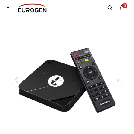
0

MI CUENTA
Menú
Nosotros
Contacto
Sucursales
Electrodomésticos
Tecnología
Climatización
Motos
Bicicletas