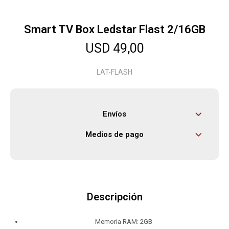
Smart TV Box Ledstar Flast 2/16GB
Herramientas
USD
49,00
Bebés
LAT-FLASH
Otros
Envíos
Medios de pago
Contacto
Locales
Descripción
Memoria RAM: 2GB