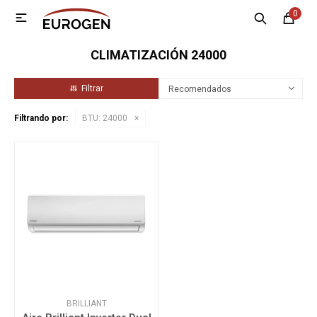
0

MI CUENTA
CLIMATIZACIÓN 24000
Menú
Nosotros
Contacto
Sucursales
Recomendados
Electrodomésticos
Filtrando por:
BTU:
24000
Tecnología
Climatización
Motos
BRILLIANT
Bicicletas