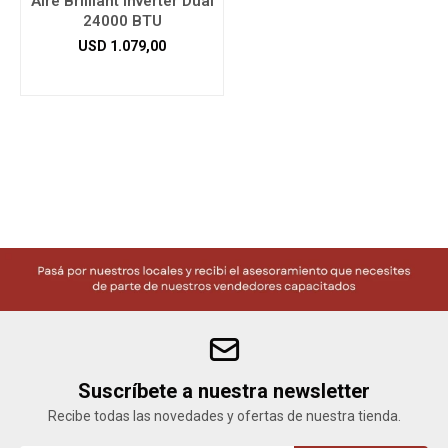
Aire Brilliant Inverter Dual
24000 BTU
USD
1.079,00
Herramientas
Bebés
Otros
Contacto
Locales
Suscríbete a nuestra newsletter
Recibe todas las novedades y ofertas de nuestra tienda.