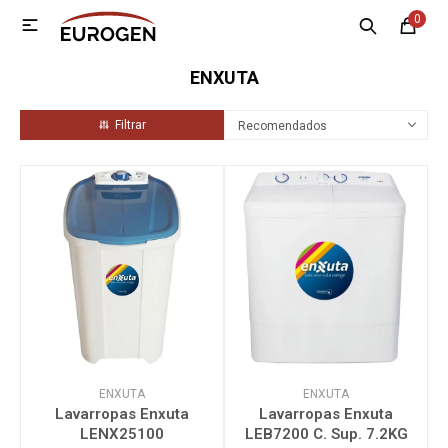
0

MI CUENTA
ENXUTA
Menú
Nosotros
Contacto
Sucursales
Recomendados
Electrodomésticos
Tecnología
Climatización
Motos
ENXUTA
ENXUTA
Lavarropas Enxuta
Lavarropas Enxuta
LENX25100
LEB7200 C. Sup. 7.2KG
Bicicletas