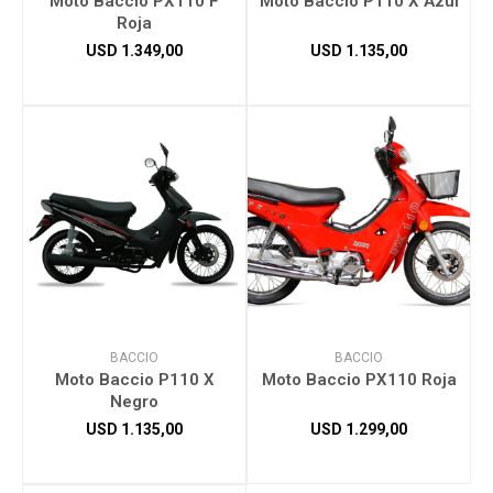
Moto Baccio PX110 F
Moto Baccio P110 X Azul
Roja
USD
1.349,00
USD
1.135,00
Herramientas
Bebés
Otros
Contacto
BACCIO
BACCIO
Locales
Moto Baccio P110 X
Moto Baccio PX110 Roja
Negro
USD
1.135,00
USD
1.299,00