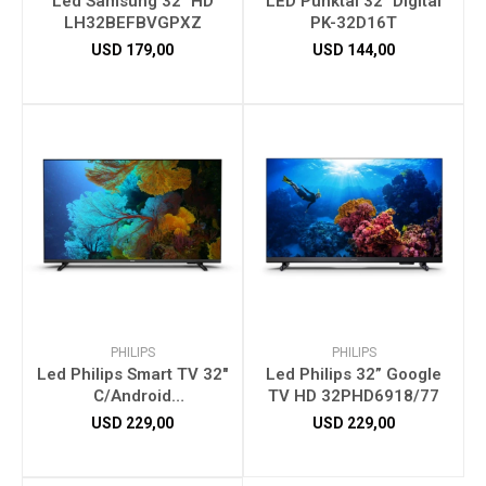
Led Samsung 32" HD
LED Punktal 32" Digital
LH32BEFBVGPXZ
PK-32D16T
USD
179,00
USD
144,00
Herramientas
Bebés
Otros
Contacto
PHILIPS
PHILIPS
Locales
Led Philips Smart TV 32"
Led Philips 32” Google
C/Android
TV HD 32PHD6918/77
32PHD6947/55
USD
229,00
USD
229,00