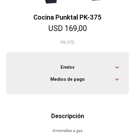
Cocina Punktal PK-375
Herramientas
USD
169,00
Bebés
PK-375
Otros
Envíos
Medios de pago
Contacto
Locales
Descripción
4 Hornallas a gas