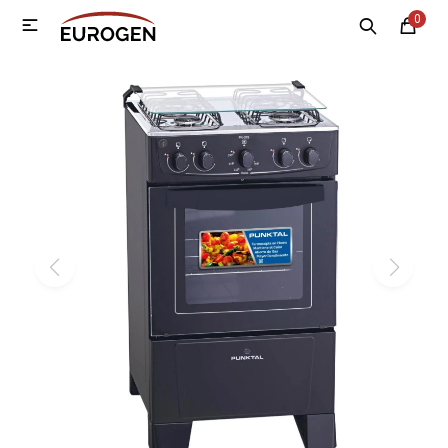
0

MI CUENTA
Menú
Nosotros
Contacto
Sucursales
Electrodomésticos
Tecnología
Climatización
Motos
Bicicletas