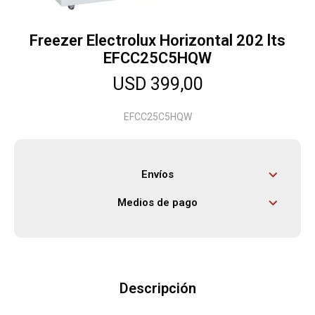
Freezer Electrolux Horizontal 202 lts
Herramientas
EFCC25C5HQW
USD
399,00
Bebés
EFCC25C5HQW
Otros
Envíos
Contacto
Medios de pago
Locales
Descripción