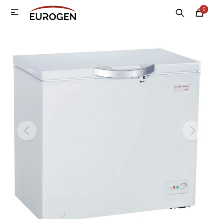
0

MI CUENTA
Menú
Nosotros
Contacto
Sucursales
Electrodomésticos
Tecnología
Climatización
Motos
Bicicletas