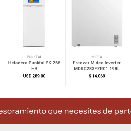
PUNKTAL
MIDEA
Heladera Punktal PK-265
Freezer Midea Inverter
HB
MDRC283FZR01 198L
USD
289,00
$
14.069