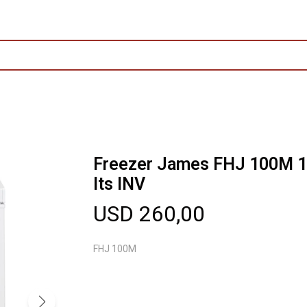
Freezer James FHJ 100M 
lts INV
USD
260,00
FHJ 100M