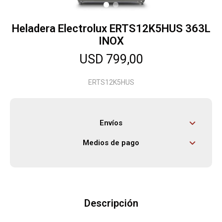
Heladera Electrolux ERTS12K5HUS 363L
Herramientas
INOX
USD
799,00
Bebés
ERTS12K5HUS
Otros
Envíos
Contacto
Medios de pago
Locales
Descripción