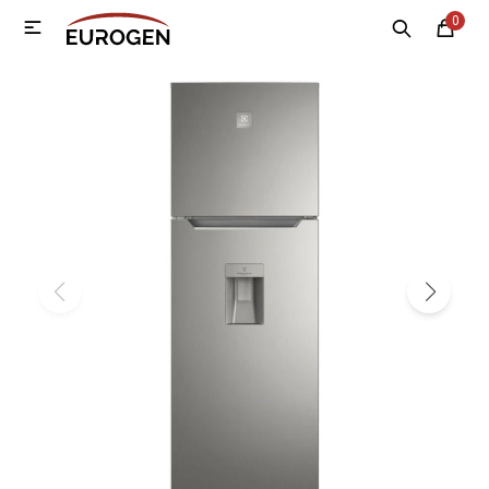
0

MI CUENTA
Menú
Nosotros
Contacto
Sucursales
Electrodomésticos
Tecnología
Climatización
Motos
Bicicletas