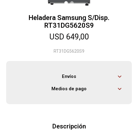
Heladera Samsung S/Disp.
Herramientas
RT31DG5620S9
USD
649,00
Bebés
RT31DG5620S9
Otros
Envíos
Contacto
Medios de pago
Locales
Descripción