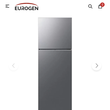
0

MI CUENTA
Menú
Nosotros
Contacto
Sucursales
Electrodomésticos
Tecnología
Climatización
Motos
Bicicletas