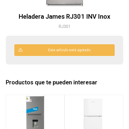
Heladera James RJ301 INV Inox
Herramientas
RJ301
Bebés
Este artículo está agotado.
Otros
Productos que te pueden interesar
Contacto
Locales