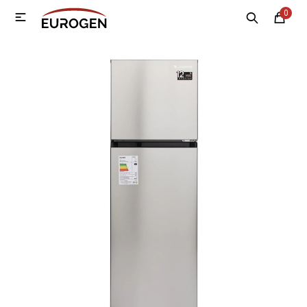
0

MI CUENTA
Menú
Nosotros
Contacto
Sucursales
Electrodomésticos
Tecnología
Climatización
Motos
Bicicletas