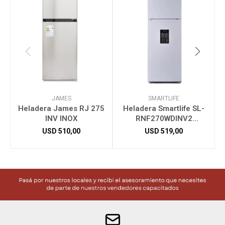
JAMES
SMARTLIFE
Heladera James RJ 275
Heladera Smartlife SL-
INV INOX
RNF270WDINV2
INVERTER
USD
510,00
USD
519,00