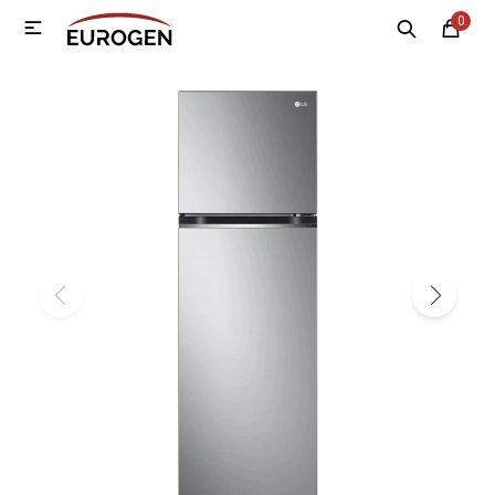
0

MI CUENTA
Menú
Nosotros
Contacto
Sucursales
Electrodomésticos
Tecnología
Climatización
Motos
Bicicletas