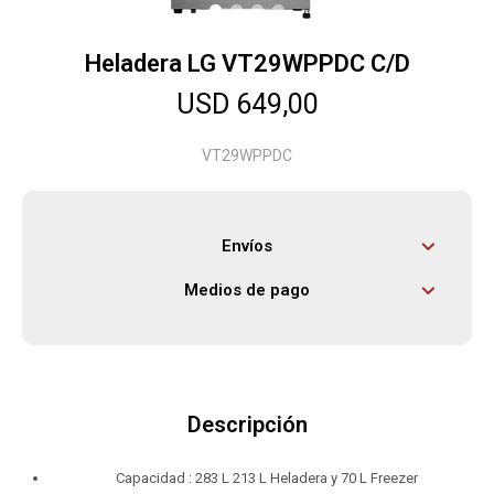
Heladera LG VT29WPPDC C/D
Herramientas
USD
649,00
Bebés
VT29WPPDC
Otros
Envíos
Medios de pago
Contacto
Locales
Descripción
Capacidad : 283 L 213 L Heladera y 70 L Freezer