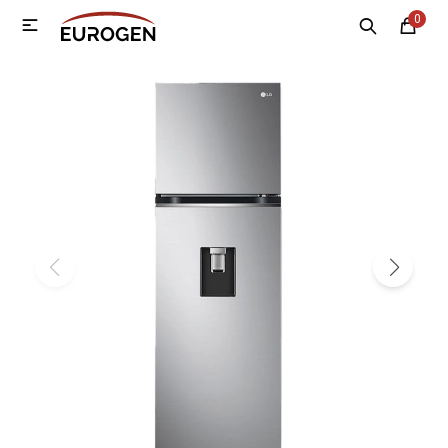
0

MI CUENTA
Menú
Nosotros
Contacto
Sucursales
Electrodomésticos
Tecnología
Climatización
Motos
Bicicletas