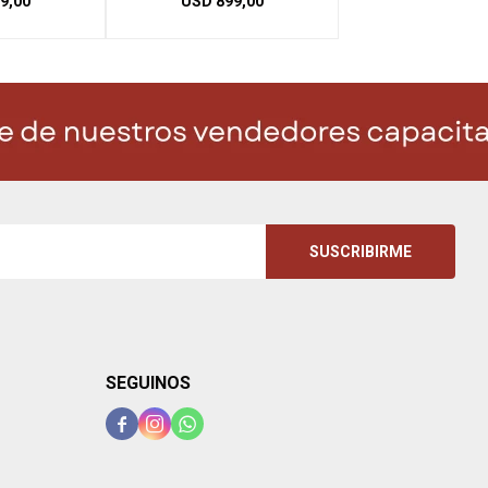
9,00
USD
899,00
SUSCRIBIRME
SEGUINOS


