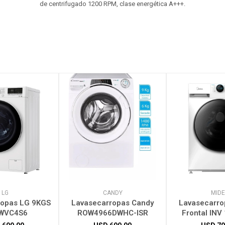
de centrifugado 1200 RPM, clase energética A+++.
LG
CANDY
MID
ropas LG 9KGS
Lavasecarropas Candy
Lavasecarro
WVC4S6
ROW4966DWHC-ISR
Frontal INV
MF200D1