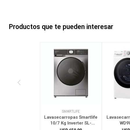
Productos que te pueden interesar
SMARTLIFE
Lavasecarropas Smartlife
Lavasecar
10/7 Kg Inverter SL-
WD9
WDI1071400G