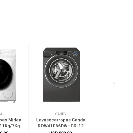
EA
CANDY
pas Midea
Lavasecarropas Candy
 11Kg/7Kg
ROW41066DWHCR-12
10WB/W