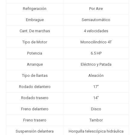
Refrigeración
Por Aire
Embrague
Semiautomático
Cant. De marchas
4 velocidades
Tipo de Motor
Monocilindrico 4T
Potencia
6.5 HP
Arranque
Eléctrico y Patada
Tipo de llantas
Aleación
Rodado delantero
17"
Rodado trasero
14"
Freno delantero
Disco
Freno trasero
Tambor
Suspensión delantera
Horquilla telescópica hidráulica