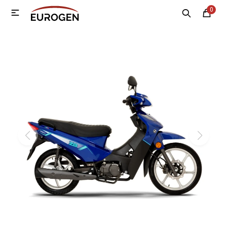
0

MI CUENTA
Menú
Nosotros
Contacto
Sucursales
Electrodomésticos
Tecnología
Climatización
Motos
Bicicletas