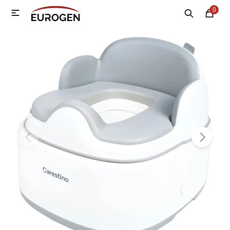
0

MI CUENTA
Menú
Nosotros
Contacto
Sucursales
Electrodomésticos
Tecnología
Climatización
Motos
Bicicletas