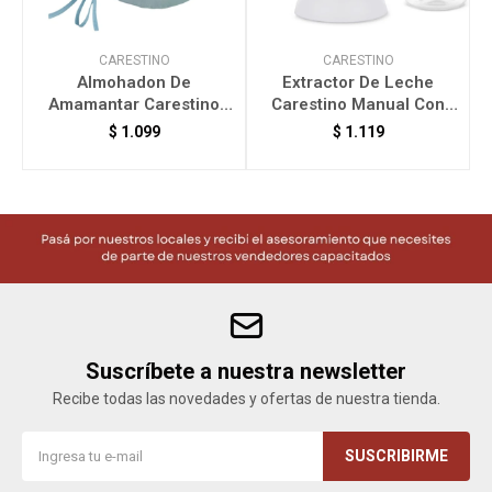
CARESTINO
CARESTINO
Almohadon De
Extractor De Leche
P
Amamantar Carestino
Carestino Manual Con
Oceano SA150-OC
Mamadera Gris SA001-
$
1.099
$
1.119
GR
Suscríbete a nuestra newsletter
Recibe todas las novedades y ofertas de nuestra tienda.
SUSCRIBIRME