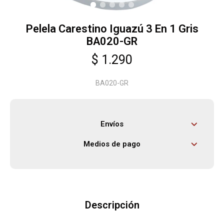
Pelela Carestino Iguazú 3 En 1 Gris
Herramientas
BA020-GR
$
1.290
Bebés
BA020-GR
Otros
Envíos
Contacto
Medios de pago
Locales
Descripción