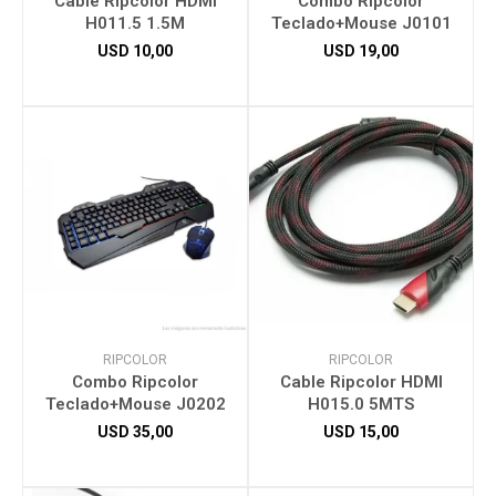
Cable Ripcolor HDMI
Combo Ripcolor
H011.5 1.5M
Teclado+Mouse J0101
USD
10,00
USD
19,00
Herramientas
Bebés
Otros
Contacto
RIPCOLOR
RIPCOLOR
Locales
Combo Ripcolor
Cable Ripcolor HDMI
Teclado+Mouse J0202
H015.0 5MTS
USD
35,00
USD
15,00