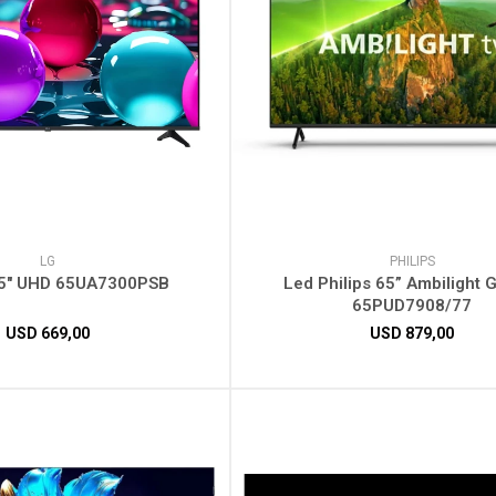
LG
PHILIPS
65" UHD 65UA7300PSB
Led Philips 65” Ambilight 
65PUD7908/77
USD
669,00
USD
879,00