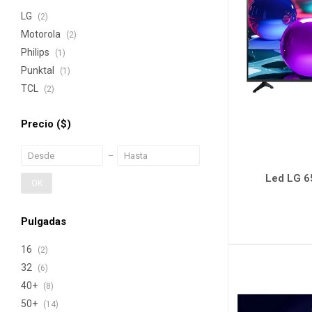
LG
(2)
Motorola
(2)
Philips
(1)
Punktal
(1)
TCL
(2)
Precio
($)
Led LG 
OK
Pulgadas
16
(2)
32
(6)
40+
(8)
50+
(14)