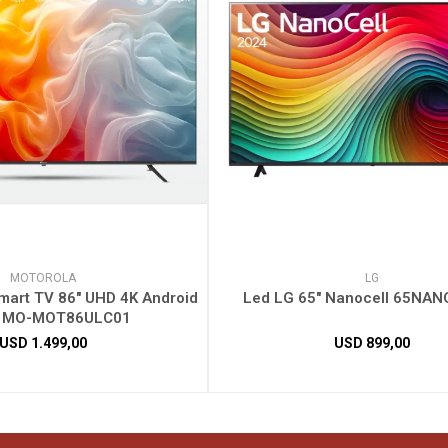
MOTOROLA
LG
mart TV 86" UHD 4K Android
Led LG 65" Nanocell 65NA
1 MO-MOT86ULC01
USD
1.499,00
USD
899,00