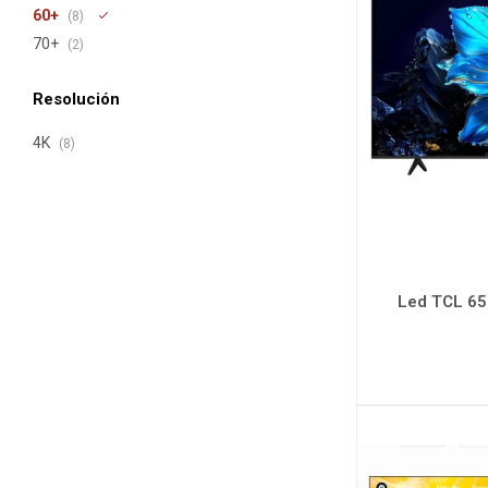
60+
(8)
70+
(2)
Resolución
4K
(8)
Led TCL 65