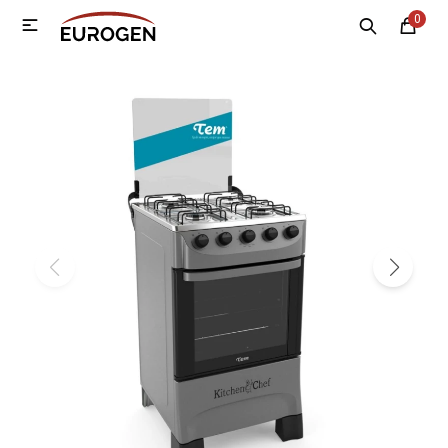
0

MI CUENTA
Menú
Nosotros
Contacto
Sucursales
Electrodomésticos
Tecnología
Climatización
Motos
Bicicletas