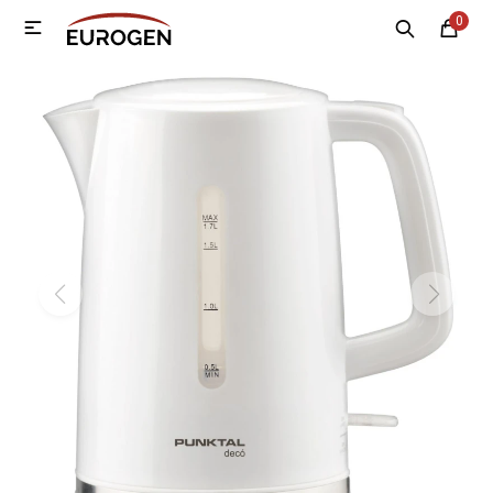
0

MI CUENTA
Menú
Nosotros
Contacto
Sucursales
Electrodomésticos
Tecnología
Climatización
Motos
Bicicletas