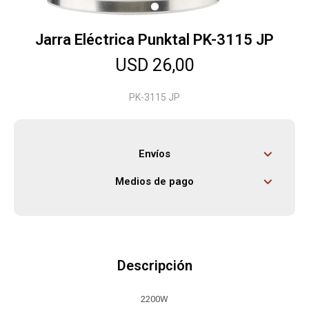
Jarra Eléctrica Punktal PK-3115 JP
Herramientas
USD
26,00
Bebés
PK-3115 JP
Otros
Envíos
Medios de pago
Contacto
Locales
Descripción
2200W