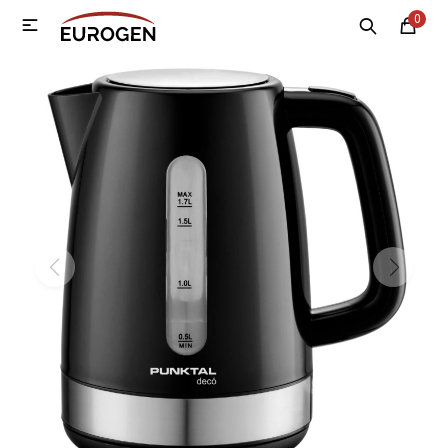
0

MI CUENTA
Menú
Nosotros
Contacto
Sucursales
Electrodomésticos
Tecnología
Climatización
Motos
Bicicletas