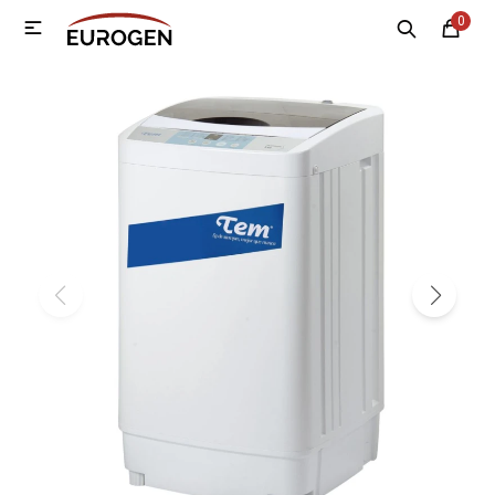
0

MI CUENTA
Menú
Nosotros
Contacto
Sucursales
Electrodomésticos
Tecnología
Climatización
Motos
Bicicletas