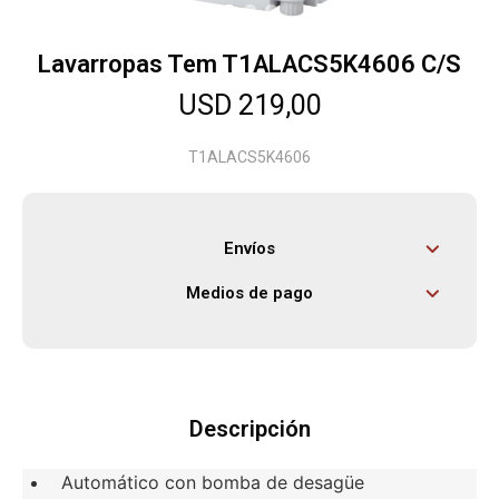
Lavarropas Tem T1ALACS5K4606 C/S
Herramientas
USD
219,00
Bebés
T1ALACS5K4606
Otros
Envíos
Medios de pago
Contacto
Locales
Descripción
Automático con bomba de desagüe