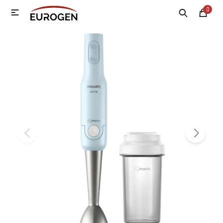
0

MI CUENTA
Menú
Nosotros
Contacto
Sucursales
Electrodomésticos
Tecnología
Climatización
Motos
Bicicletas