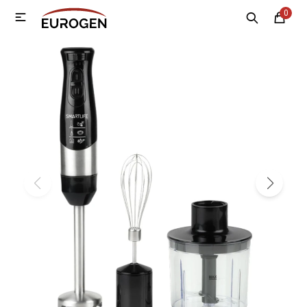
0

MI CUENTA
Menú
Nosotros
Contacto
Sucursales
Electrodomésticos
Tecnología
Climatización
Motos
Bicicletas