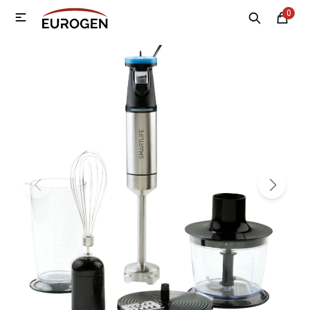
0

MI CUENTA
Menú
Nosotros
Contacto
Sucursales
Electrodomésticos
Tecnología
Climatización
Motos
Bicicletas