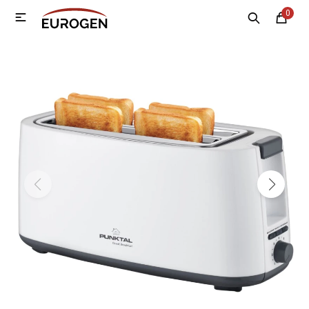
0

MI CUENTA
Menú
Nosotros
Contacto
Sucursales
Electrodomésticos
Tecnología
Climatización
Motos
Bicicletas