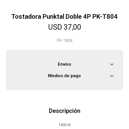
Tostadora Punktal Doble 4P PK-T804
Herramientas
USD
37,00
Bebés
PK-T804
Otros
Envíos
Medios de pago
Contacto
Locales
Descripción
1400 W