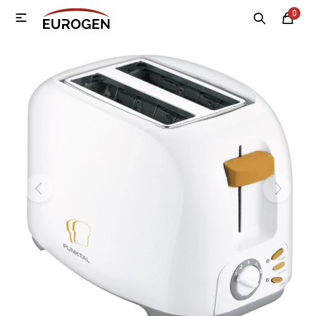
0

MI CUENTA
Menú
Nosotros
Contacto
Sucursales
Electrodomésticos
Tecnología
Climatización
Motos
Bicicletas