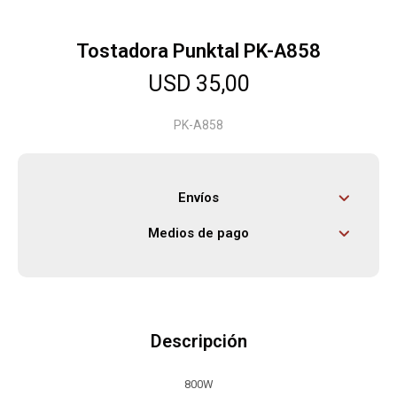
Tostadora Punktal PK-A858
Herramientas
USD
35,00
Bebés
PK-A858
Otros
Envíos
Medios de pago
Contacto
Locales
Descripción
800W