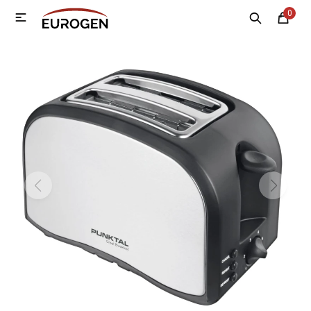
0

MI CUENTA
Menú
Nosotros
Contacto
Sucursales
Electrodomésticos
Tecnología
Climatización
Motos
Bicicletas