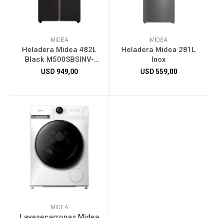
MIDEA
MIDEA
Heladera Midea 482L
Heladera Midea 281L
Black M500SBSINV-
Inox
MDRS619FGR28
USD
949,00
USD
559,00
MIDEA
Lavasecarropas Midea