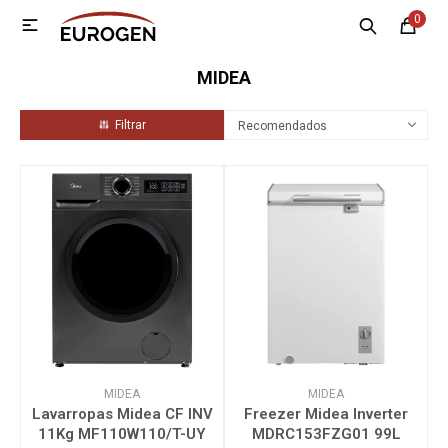
0

MI CUENTA
MIDEA
Menú
Nosotros
Contacto
Sucursales
Recomendados
Electrodomésticos
Tecnología
Climatización
Motos
MIDEA
MIDEA
Lavarropas Midea CF INV
Freezer Midea Inverter
11Kg MF110W110/T-UY
MDRC153FZG01 99L
Bicicletas