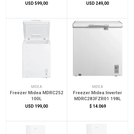
USD
599,00
USD
249,00
Herramientas
Bebés
Otros
Contacto
MIDEA
MIDEA
Freezer Midea MDRC252
Freezer Midea Inverter
100L
MDRC283FZR01 198L
Locales
USD
199,00
$
14.069