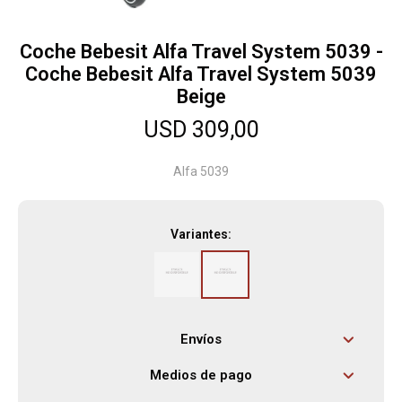
Coche Bebesit Alfa Travel System 5039 -
Herramientas
Coche Bebesit Alfa Travel System 5039
Beige
Bebés
USD
309,00
Alfa 5039
Otros
Variantes:
Contacto
Locales
Envíos
Medios de pago