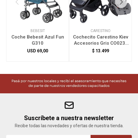
BEBESIT
CARESTINO
Coche Bebesit Azul Fun
Cochecito Carestino Kiev
C
G310
Accesorios Gris CO023-
GR
USD
69,00
$
13.499
Suscríbete a nuestra newsletter
Recibe todas las novedades y ofertas de nuestra tienda.