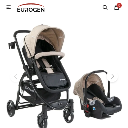
0

MI CUENTA
Menú
Nosotros
Contacto
Sucursales
Electrodomésticos
Tecnología
Climatización
Motos
Bicicletas