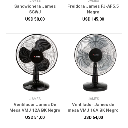
JAMES
JAMES
Sandwichera James
Freidora James FJ-AF5.5
SGWJ
Negra
USD
58,00
USD
145,00
JAMES
JAMES
Ventilador James De
Ventilador James de
Mesa VMJ 12A BK Negro
mesa VMJ 16A BK Negro
USD
51,00
USD
64,00