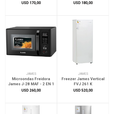
USD
170,00
USD
180,00
Herramientas
Bebés
Otros
Contacto
JAMES
JAMES
Microondas Freidora
Freezer James Vertical
James J-28 MAF - 2 EN 1
FVJ 261 K
Locales
USD
260,00
USD
520,00