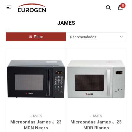
0

MI CUENTA
JAMES
Menú
Nosotros
Contacto
Sucursales
Recomendados
Electrodomésticos
Tecnología
Climatización
Motos
JAMES
JAMES
Microondas James J-23
Microondas James J-23
MDN Negro
MDB Blanco
Bicicletas