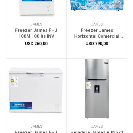
JAMES
JAMES
Freezer James FHJ
Freezer James
100M 100 lts INV
Horizontal Comercial
FHC-330
USD
260,00
USD
790,00
JAMES
JAMES
Freezer James FHJ
Heladera James RJN571