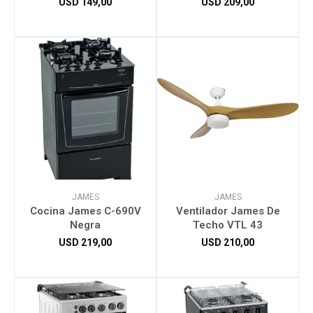
USD
149,00
USD
209,00
JAMES
JAMES
Cocina James C-690V
Ventilador James De
Negra
Techo VTL 43
USD
219,00
USD
210,00